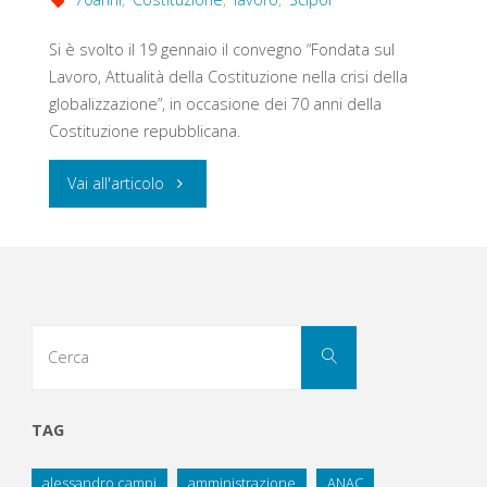
Si è svolto il 19 gennaio il convegno “Fondata sul
Lavoro, Attualità della Costituzione nella crisi della
globalizzazione”, in occasione dei 70 anni della
Costituzione repubblicana.
"Fondata
Vai all'articolo
sul
lavoro,
70
Cerca
Cerca
per:
anni
della
TAG
Costituzione
alessandro campi
amministrazione
ANAC