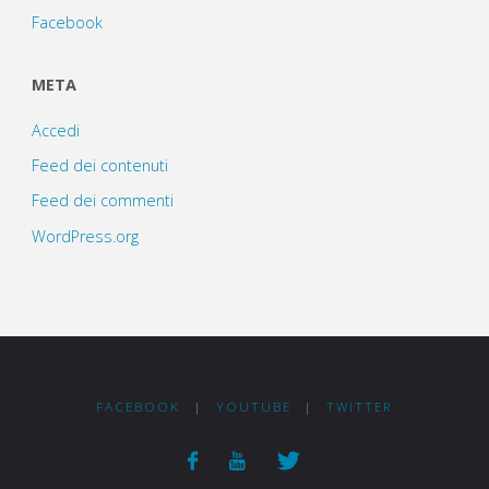
Facebook
META
Accedi
Feed dei contenuti
Feed dei commenti
WordPress.org
FACEBOOK
|
YOUTUBE
|
TWITTER