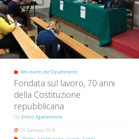
Altri eventi del Dipartimento
Fondata sul lavoro, 70 anni
della Costituzione
repubblicana
Da
Enrico Agamennone
25 Gennaio 2018
70anni
,
Costituzione
,
lavoro
,
Scipol