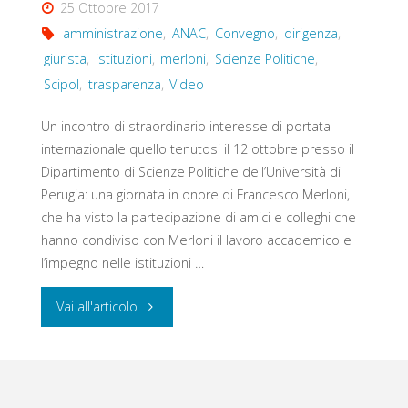
25 Ottobre 2017
amministrazione
,
ANAC
,
Convegno
,
dirigenza
,
giurista
,
istituzioni
,
merloni
,
Scienze Politiche
,
Scipol
,
trasparenza
,
Video
Un incontro di straordinario interesse di portata
internazionale quello tenutosi il 12 ottobre presso il
Dipartimento di Scienze Politiche dell’Università di
Perugia: una giornata in onore di Francesco Merloni,
che ha visto la partecipazione di amici e colleghi che
hanno condiviso con Merloni il lavoro accademico e
l’impegno nelle istituzioni …
"Lo
Vai all'articolo
sguardo
del