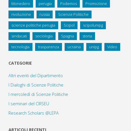
Monedero
perugia
Podemos
Promozione
rivoluzione
russia
Scienze Politiche
scienze politiche perugia
Scipol
scipolunipg
sindacati
sociologia
Spagna
storia
tecnologia
trasparenza
ucraina
unipg
Video
CATEGORIE
Altri eventi del Dipartimento
I Dialoghi di Scienze Politiche
I mercoledì di Scienze Politiche
I seminari del CIRSEU
Research Scholars @LEPA
ARTICOLI RECENTI