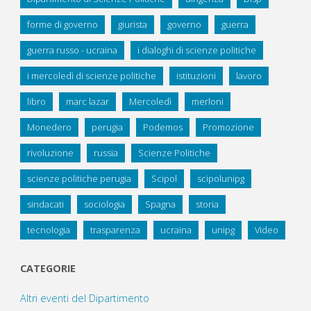
forme di governo
giurista
governo
guerra
guerra russo - ucraina
i dialoghi di scienze politiche
i mercoledì di scienze politiche
istituzioni
lavoro
libro
marc lazar
Mercoledì
merloni
Monedero
perugia
Podemos
Promozione
rivoluzione
russia
Scienze Politiche
scienze politiche perugia
Scipol
scipolunipg
sindacati
sociologia
Spagna
storia
tecnologia
trasparenza
ucraina
unipg
Video
CATEGORIE
Altri eventi del Dipartimento