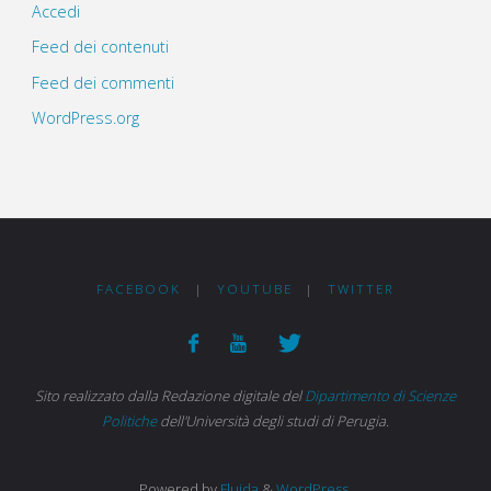
Accedi
Feed dei contenuti
Feed dei commenti
WordPress.org
FACEBOOK
|
YOUTUBE
|
TWITTER
Sito realizzato dalla Redazione digitale del
Dipartimento di Scienze
Politiche
dell'Università degli studi di Perugia.
Powered by
Fluida
&
WordPress.