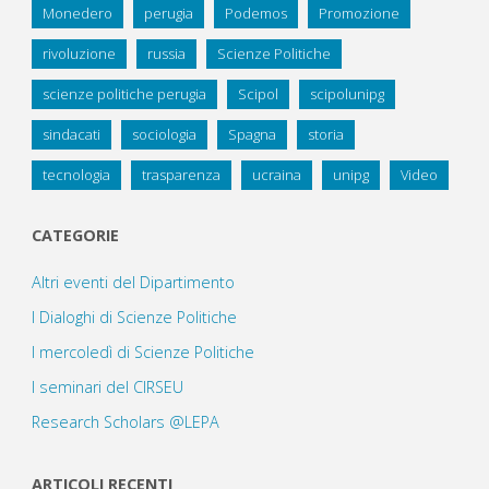
Monedero
perugia
Podemos
Promozione
rivoluzione
russia
Scienze Politiche
scienze politiche perugia
Scipol
scipolunipg
sindacati
sociologia
Spagna
storia
tecnologia
trasparenza
ucraina
unipg
Video
CATEGORIE
Altri eventi del Dipartimento
I Dialoghi di Scienze Politiche
I mercoledì di Scienze Politiche
I seminari del CIRSEU
Research Scholars @LEPA
ARTICOLI RECENTI