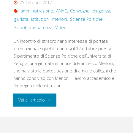
25 Ottobre 2017
amministrazione
,
ANAC
,
Convegno
,
dirigenza
,
giurista
,
istituzioni
,
merloni
,
Scienze Politiche
,
Scipol
,
trasparenza
,
Video
Un incontro di straordinario interesse di portata
internazionale quello tenutosi il 12 ottobre presso il
Dipartimento di Scienze Politiche dell’Università di
Perugia: una giornata in onore di Francesco Merloni,
che ha visto la partecipazione di amici e colleghi che
hanno condiviso con Merloni il lavoro accademico e
l’impegno nelle istituzioni …
"Lo
Vai all'articolo
sguardo
del