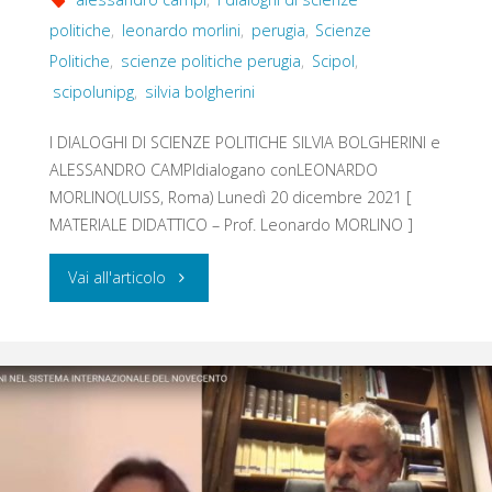
politiche
,
leonardo morlini
,
perugia
,
Scienze
Politiche
,
scienze politiche perugia
,
Scipol
,
scipolunipg
,
silvia bolgherini
I DIALOGHI DI SCIENZE POLITICHE SILVIA BOLGHERINI e
ALESSANDRO CAMPIdialogano conLEONARDO
MORLINO(LUISS, Roma) Lunedì 20 dicembre 2021 [
MATERIALE DIDATTICO – Prof. Leonardo MORLINO ]
"DEMOCRAZIE
Vai all'articolo
TRA
CRISI,
DETERIORAMENTO
E