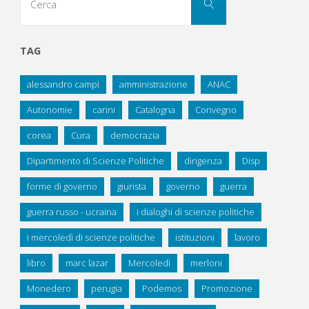
Cerca
per:
SISTEMA
INTERNAZIONALE
TAG
DEL
alessandro campi
amministrazione
ANAC
NOVECENTO"
Autonomie
carini
Catalogna
Convegno
corea
Cura
democrazia
Dipartimento di Scienze Politiche
dirigenza
Disp
forme di governo
giurista
governo
guerra
guerra russo - ucraina
i dialoghi di scienze politiche
i mercoledì di scienze politiche
istituzioni
lavoro
libro
marc lazar
Mercoledì
merloni
Monedero
perugia
Podemos
Promozione