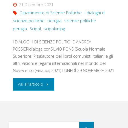
21 Dicembre 2021
Dipartimento di Scienze Politiche
,
i dialoghi di
scienze politiche
,
perugia
,
scienze politiche
perugia
,
Scipol
,
scipolunipg
I DIALOGHI DI SCIENZE POLITICHE ANDREA
POSSIERIdialoga conSILVIO PONS (Scuola Normale
Superiore, Pisa)autore del libroI comunisti italiani e gli
altri. Visioni e legami internazionali nel mondo del
Novecento (Einaudi, 2021) LUNEDÌ 29 NOVEMBRE 2021
"I
Vai all'articolo
COMUNISTI
ITALIANI
NEL
Cerca