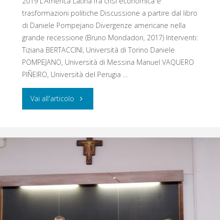
2019 L’America Latina fra crisi economica e
trasformazioni politiche Discussione a partire dal libro
di Daniele Pompejano Divergenze americane nella
grande recessione (Bruno Mondadori, 2017) Interventi:
Tiziana BERTACCINI, Università di Torino Daniele
POMPEJANO, Università di Messina Manuel VAQUERO
PIÑEIRO, Università del Perugia …
"L’America
Vai all'articolo
Latina
fra
crisi
economica
e