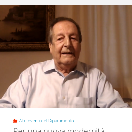
PIÙ
AUTORITÀ!
DOVE
VANNO
LE
DEMOCRAZIE
EUROPEE?"
Altri eventi del Dipartimento
Per una nuova modernità.