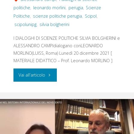
politiche
,
leonardo morlini
,
perugia
,
Scienze
Politiche
,
scienze politiche perugia
,
Scipol
,
scipolunipg
,
silvia bolgherini
I DIALOGHI DI SCIENZE POLITICHE SILVIA BOLGHERINI e
ALESSANDRO CAMPIdialogano conLEONARDO
MORLINO(LUISS, Roma) Lunedì 20 dicembre 2021 [
MATERIALE DIDATTICO – Prof. Leonardo MORLINO ]
"DEMOCRAZIE
Vai all'articolo
TRA
CRISI,
DETERIORAMENTO
E