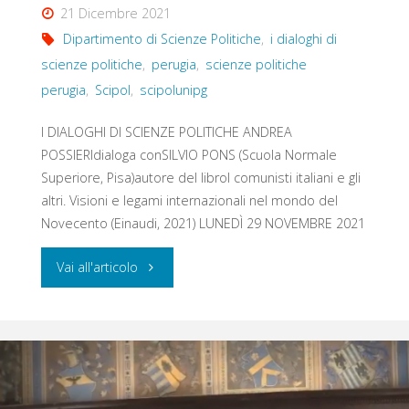
21 Dicembre 2021
Dipartimento di Scienze Politiche
,
i dialoghi di
scienze politiche
,
perugia
,
scienze politiche
perugia
,
Scipol
,
scipolunipg
I DIALOGHI DI SCIENZE POLITICHE ANDREA
POSSIERIdialoga conSILVIO PONS (Scuola Normale
Superiore, Pisa)autore del libroI comunisti italiani e gli
altri. Visioni e legami internazionali nel mondo del
Novecento (Einaudi, 2021) LUNEDÌ 29 NOVEMBRE 2021
"I
Vai all'articolo
COMUNISTI
ITALIANI
NEL