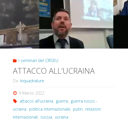
I seminari del CIRSEU
ATTACCO ALL’UCRAINA
Da
Inquadrature
9 Marzo 2022
attacco all'ucraina
,
guerra
,
guerra russo -
ucraina
,
politica internazionale
,
putin
,
relazioni
internazionali
,
russia
,
ucraina