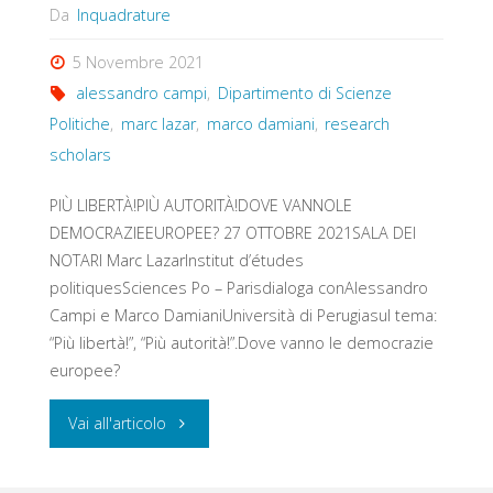
Da
Inquadrature
5 Novembre 2021
alessandro campi
,
Dipartimento di Scienze
Politiche
,
marc lazar
,
marco damiani
,
research
scholars
PIÙ LIBERTÀ!PIÙ AUTORITÀ!DOVE VANNOLE
DEMOCRAZIEEUROPEE? 27 OTTOBRE 2021SALA DEI
NOTARI Marc LazarInstitut d’études
politiquesSciences Po – Parisdialoga conAlessandro
Campi e Marco DamianiUniversità di Perugiasul tema:
“Più libertà!”, “Più autorità!”.Dove vanno le democrazie
europee?
"PIÙ
Vai all'articolo
LIBERTÀ!