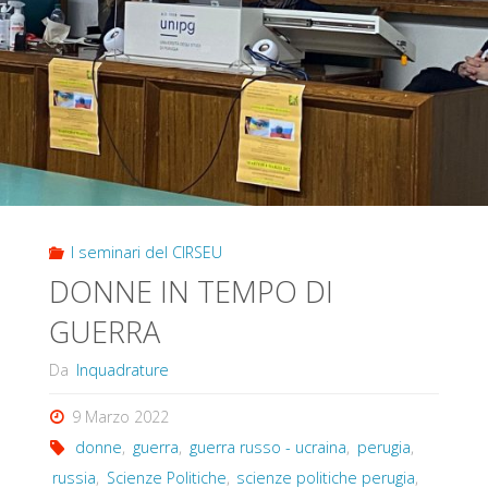
I seminari del CIRSEU
DONNE IN TEMPO DI
GUERRA
Da
Inquadrature
9 Marzo 2022
donne
,
guerra
,
guerra russo - ucraina
,
perugia
,
russia
,
Scienze Politiche
,
scienze politiche perugia
,