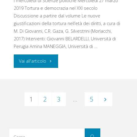
I mercoledì di Scienze politiche Mercoledì 27 marzo
2019 Tortura e democrazia nel XXI secolo
Discussione a partire dal volume Le nuove
giustificazioni della tortura nell’età dei diritti, a cura di
M. Di Giovanni, C.R. Gaza, G. Silvestrini (Morlacchi,
2017) Interventi: Giovanni BELARDELLI, Università di
Perugia Amina MANEGGIA, Università di …
"Tortura
Vai all'articolo
e
democrazia
1
2
3
…
5
nel
Navigazione
XXI
secolo"
articoli
Cerca
Cerca