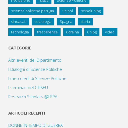
rivoluzione
russia
Scienze Politiche
scienze politiche perugia
Scipol
scipolunipg
sindacati
sociologia
Spagna
storia
tecnologia
trasparenza
ucraina
unipg
Video
CATEGORIE
Altri eventi del Dipartimento
I Dialoghi di Scienze Politiche
I mercoledì di Scienze Politiche
I seminari del CIRSEU
Research Scholars @LEPA
ARTICOLI RECENTI
DONNE IN TEMPO DI GUERRA