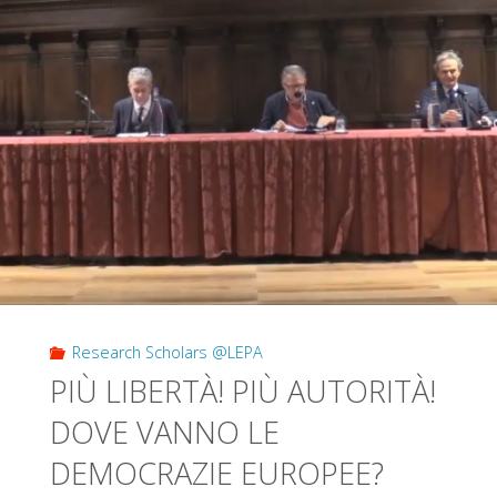
SISTEMA
INTERNAZIONALE
DEL
NOVECENTO"
Research Scholars @LEPA
PIÙ LIBERTÀ! PIÙ AUTORITÀ!
DOVE VANNO LE
DEMOCRAZIE EUROPEE?