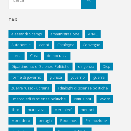
per:
TAG
alessandro campi
amministrazione
ANAC
Autonomie
carini
Catalogna
Convegno
corea
Cura
democrazia
Dipartimento di Scienze Politiche
dirigenza
Disp
forme di governo
giurista
governo
guerra
guerra russo - ucraina
i dialoghi di scienze politiche
i mercoledì di scienze politiche
istituzioni
lavoro
libro
marc lazar
Mercoledì
merloni
Monedero
perugia
Podemos
Promozione