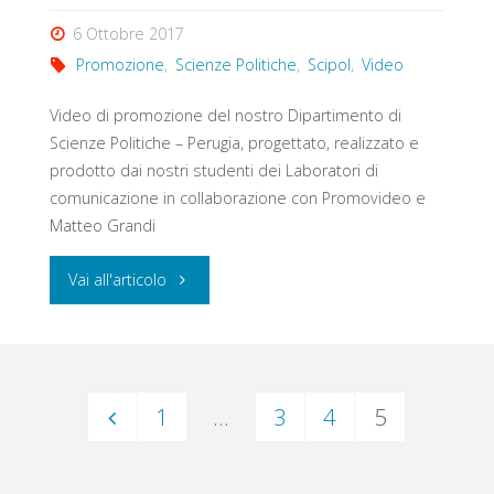
6 Ottobre 2017
Promozione
,
Scienze Politiche
,
Scipol
,
Video
Video di promozione del nostro Dipartimento di
Scienze Politiche – Perugia, progettato, realizzato e
prodotto dai nostri studenti dei Laboratori di
comunicazione in collaborazione con Promovideo e
Matteo Grandi
"“Oltre
Vai all'articolo
i
luoghi
1
…
3
4
5
comuni”
Navigazione
–