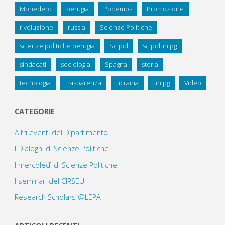
Monedero
perugia
Podemos
Promozione
rivoluzione
russia
Scienze Politiche
scienze politiche perugia
Scipol
scipolunipg
sindacati
sociologia
Spagna
storia
tecnologia
trasparenza
ucraina
unipg
Video
CATEGORIE
Altri eventi del Dipartimento
I Dialoghi di Scienze Politiche
I mercoledì di Scienze Politiche
I seminari del CIRSEU
Research Scholars @LEPA