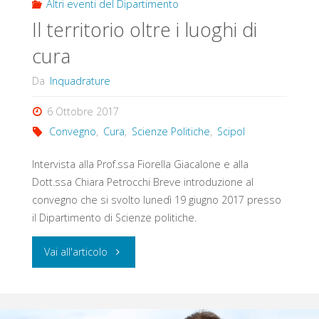
Altri eventi del Dipartimento
Il territorio oltre i luoghi di
cura
Da
Inquadrature
6 Ottobre 2017
Convegno
,
Cura
,
Scienze Politiche
,
Scipol
Intervista alla Prof.ssa Fiorella Giacalone e alla
Dott.ssa Chiara Petrocchi Breve introduzione al
convegno che si svolto lunedì 19 giugno 2017 presso
il Dipartimento di Scienze politiche.
"Il
Vai all'articolo
territorio
oltre