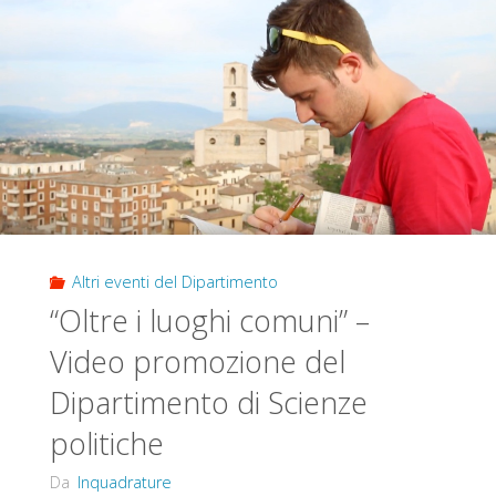
i
luoghi
di
cura"
Altri eventi del Dipartimento
“Oltre i luoghi comuni” –
Video promozione del
Dipartimento di Scienze
politiche
Da
Inquadrature