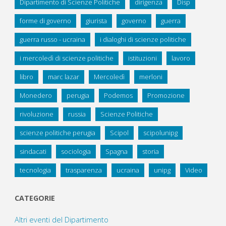
Dipartimento di Scienze Politiche
dirigenza
Disp
forme di governo
giurista
governo
guerra
guerra russo - ucraina
i dialoghi di scienze politiche
i mercoledì di scienze politiche
istituzioni
lavoro
libro
marc lazar
Mercoledì
merloni
Monedero
perugia
Podemos
Promozione
rivoluzione
russia
Scienze Politiche
scienze politiche perugia
Scipol
scipolunipg
sindacati
sociologia
Spagna
storia
tecnologia
trasparenza
ucraina
unipg
Video
CATEGORIE
Altri eventi del Dipartimento