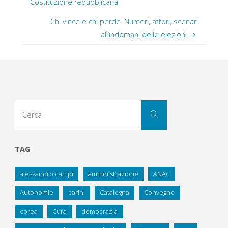
Costituzione repubblicana
Chi vince e chi perde. Numeri, attori, scenari
all’indomani delle elezioni.
Cerca
Cerca
per:
TAG
alessandro campi
amministrazione
ANAC
Autonomie
carini
Catalogna
Convegno
corea
Cura
democrazia