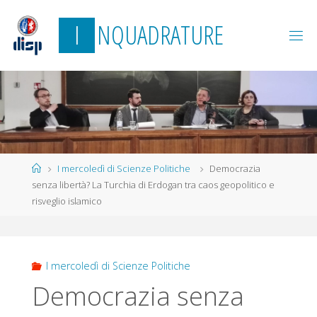
Salta
I
N
Q
U
A
D
R
A
T
U
R
E
al
contenuto
Home
I mercoledì di Scienze Politiche
Democrazia
senza libertà? La Turchia di Erdogan tra caos geopolitico e
risveglio islamico
I mercoledì di Scienze Politiche
Democrazia senza