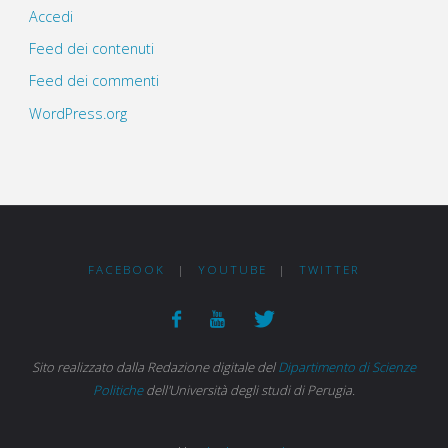
Accedi
Feed dei contenuti
Feed dei commenti
WordPress.org
FACEBOOK
|
YOUTUBE
|
TWITTER
Sito realizzato dalla Redazione digitale del
Dipartimento di Scienze
Politiche
dell'Università degli studi di Perugia.