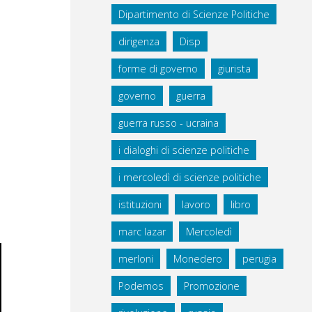
Dipartimento di Scienze Politiche
dirigenza
Disp
forme di governo
giurista
governo
guerra
guerra russo - ucraina
i dialoghi di scienze politiche
i mercoledì di scienze politiche
istituzioni
lavoro
libro
marc lazar
Mercoledì
merloni
Monedero
perugia
Podemos
Promozione