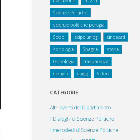
rivoluzione
russia
Scienze Politiche
scienze politiche perugia
Scipol
scipolunipg
sindacati
sociologia
Spagna
storia
tecnologia
trasparenza
ucraina
unipg
Video
CATEGORIE
Altri eventi del Dipartimento
I Dialoghi di Scienze Politiche
I mercoledì di Scienze Politiche