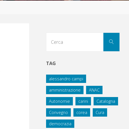
Cerc
Cerca
per:
TAG
alessandro campi
amministrazione
ANAC
Autonomie
carini
Catalogna
Convegno
corea
Cura
democrazia