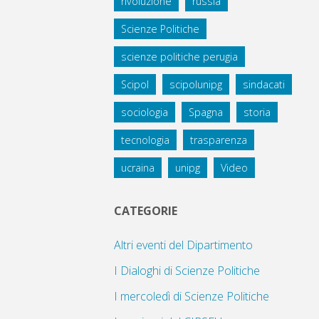
rivoluzione
russia
Scienze Politiche
scienze politiche perugia
Scipol
scipolunipg
sindacati
sociologia
Spagna
storia
tecnologia
trasparenza
ucraina
unipg
Video
CATEGORIE
Altri eventi del Dipartimento
I Dialoghi di Scienze Politiche
I mercoledì di Scienze Politiche