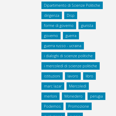
Dipartimento di Scienze Politiche
dirigenza
Disp
forme di governo
giurista
governo
guerra
guerra russo - ucraina
i dialoghi di scienze politiche
i mercoledì di scienze politiche
istituzioni
lavoro
libro
marc lazar
Mercoledì
merloni
Monedero
perugia
Podemos
Promozione