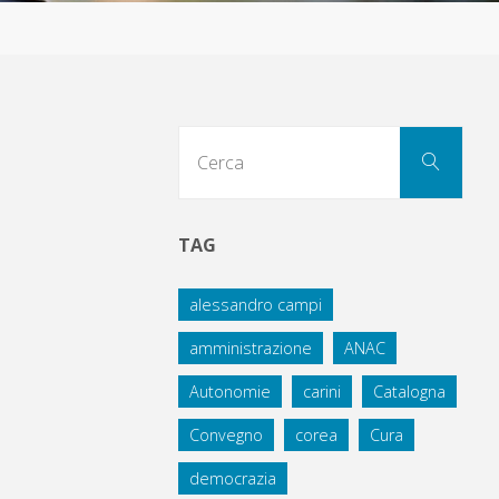
Cerc
Cerca
per:
TAG
alessandro campi
amministrazione
ANAC
Autonomie
carini
Catalogna
Convegno
corea
Cura
democrazia