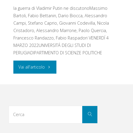
la guerra di Vladimir Putin ne discutonoMassimo
Bartoli, Fabio Bettanin, Dario Biocca, Alessandro
Campi, Stefano Caprio, Giovanni Codevilla, Nicola
Cristadoro, Alessandro Marrone, Paolo Quercia,
Francesco Randazzo, Fabio Raspadori VENERDĺ 4
MARZO 2022UNIVERSITÁ DEGLI STUDI DI
PERUGIADIPARTIMENTO DI SCIENZE POLITICHE
"ATTACCO
Vai all'articolo
ALL’UCRAINA"
Cerca
Cerca
per: