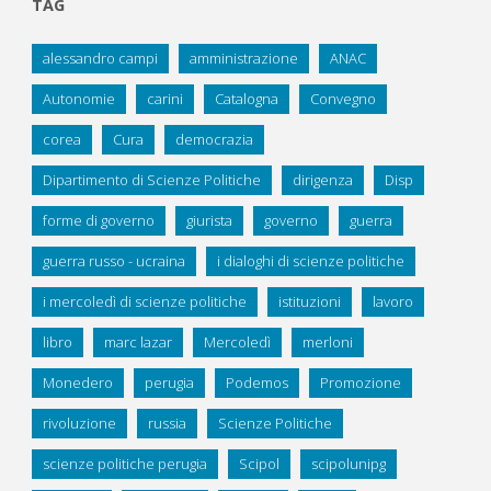
TAG
alessandro campi
amministrazione
ANAC
Autonomie
carini
Catalogna
Convegno
corea
Cura
democrazia
Dipartimento di Scienze Politiche
dirigenza
Disp
forme di governo
giurista
governo
guerra
guerra russo - ucraina
i dialoghi di scienze politiche
i mercoledì di scienze politiche
istituzioni
lavoro
libro
marc lazar
Mercoledì
merloni
Monedero
perugia
Podemos
Promozione
rivoluzione
russia
Scienze Politiche
scienze politiche perugia
Scipol
scipolunipg