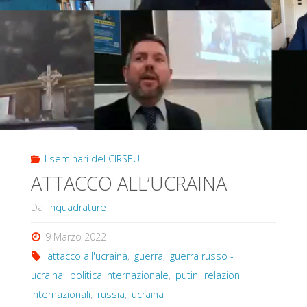
I seminari del CIRSEU
ATTACCO ALL’UCRAINA
Da
Inquadrature
9 Marzo 2022
attacco all'ucraina
,
guerra
,
guerra russo -
ucraina
,
politica internazionale
,
putin
,
relazioni
internazionali
,
russia
,
ucraina