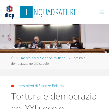
Salta
I
N
Q
U
A
D
R
A
T
U
R
E
al
contenuto
Home
I mercoledì di Scienze Politiche
Tortura e
democrazia nel XXI secolo
I mercoledì di Scienze Politiche
Tortura e democrazia
nel XXI secolo