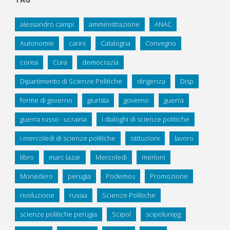
alessandro campi
amministrazione
ANAC
Autonomie
carini
Catalogna
Convegno
corea
Cura
democrazia
Dipartimento di Scienze Politiche
dirigenza
Disp
forme di governo
giurista
governo
guerra
guerra russo - ucraina
i dialoghi di scienze politiche
i mercoledì di scienze politiche
istituzioni
lavoro
libro
marc lazar
Mercoledì
merloni
Monedero
perugia
Podemos
Promozione
rivoluzione
russia
Scienze Politiche
scienze politiche perugia
Scipol
scipolunipg